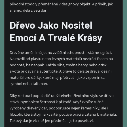
původní stodoly přeměněné v designový objekt. A příběh, jak
známo, dělá z věci dar.
Dřevo Jako Nositel
Emocí A Trvalé Krásy
Dřevěné umění má jednu zvláštní schopnost – stárne s grácií.
Na rozdíl od plastu nebo levných materiálů neztrácí časem na
hodnotě, ba naopak. Každá rýha, změna barvy nebo otisk
života přidává na autenticitě. A právě to dělá ze dřeva ideální
materiál pro dárky, které mají přetrvat – jako vzpomínka,
symbol nebo talisman.
Díky rostoucí popularitě udržitelného životního stylu se dřevo
stává i symbolem šetrnosti k přírodě. Když zvolíte ručně
vyrobený dřevěný dar, podporujete nejen řemeslníky, ale i
filozofii, která stojí na kvalitě, poctivé práci a vztahu k materiálu.
Takový dar je víc než jen předmět – je to poselství.