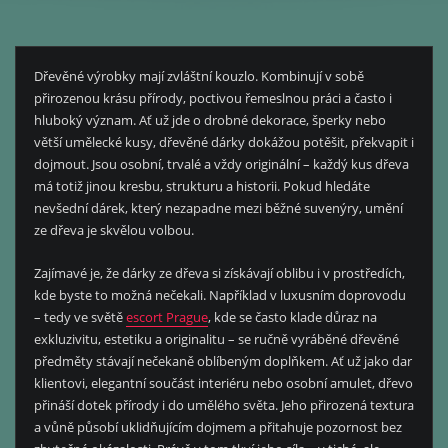
Dřevěné výrobky mají zvláštní kouzlo. Kombinují v sobě
přirozenou krásu přírody, poctivou řemeslnou práci a často i
hluboký význam. Ať už jde o drobné dekorace, šperky nebo
větší umělecké kusy, dřevěné dárky dokážou potěšit, překvapit i
dojmout. Jsou osobní, trvalé a vždy originální – každý kus dřeva
má totiž jinou kresbu, strukturu a historii. Pokud hledáte
nevšední dárek, který nezapadne mezi běžné suvenýry, umění
ze dřeva je skvělou volbou.
Zajímavé je, že dárky ze dřeva si získávají oblibu i v prostředích,
kde byste to možná nečekali. Například v luxusním doprovodu
– tedy ve světě
escort Prague
, kde se často klade důraz na
exkluzivitu, estetiku a originalitu – se ručně vyráběné dřevěné
předměty stávají nečekaně oblíbeným doplňkem. Ať už jako dar
klientovi, elegantní součást interiéru nebo osobní amulet, dřevo
přináší dotek přírody i do umělého světa. Jeho přirozená textura
a vůně působí uklidňujícím dojmem a přitahuje pozornost bez