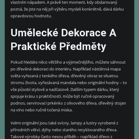
vlastním nápadem. A právě ten moment, kdy obdarovaný
pozná, že jste na něj při výběru mysleli konkrétně, dává dárku
opravdovou hodnotu.
Umělecké Dekorace A
Praktické Předměty
Pokud hledáte něco většího a výjimečnějšího, můžete sáhnout
po dřevěné dekoraci do interiéru. Například nástěnná mapa
světa vyřezaná z tenkého dřeva, dřevěný obraz se siluetou
stromu života, vyřezávaná mandala nebo originální hodiny – to
vše působí stylově a nadčasově. Dalším typem dárku, který
spojuje krásu s praktičností, může být ručně opracovaný
podnos, servírovací prkénko z olivového dřeva, dřevěný stojan
na víno nebo ručně točená miska.
Velmi originální jsou také svícny, lampy a lustry vyrobené z
přírodních větví, dýhy nebo starého recyklovaného dřeva.
Takové výrobky často nesou příběh – například dřevo z