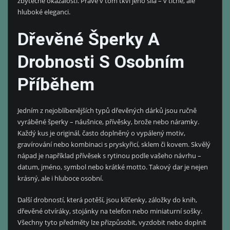
zbytečné okázalosti. Právě v tom tkví jeho síla – v tiché, ale
hluboké eleganci.
Dřevěné Šperky A
Drobnosti S Osobním
Příběhem
Jedním z nejoblíbenějších typů dřevěných dárků jsou ručně
vyráběné šperky – náušnice, přívěsky, brože nebo náramky.
Každý kus je originál, často doplněný o vypálený motiv,
gravírování nebo kombinaci s pryskyřicí, sklem či kovem. Skvělý
nápad je například přívěsek s rytinou podle vašeho návrhu –
datum, jméno, symbol nebo krátké motto. Takový dar je nejen
krásný, ale i hluboce osobní.
Další drobností, která potěší, jsou klíčenky, záložky do knih,
dřevěné otvíráky, stojánky na telefon nebo miniaturní sošky.
Všechny tyto předměty lze přizpůsobit, vyzdobit nebo doplnit