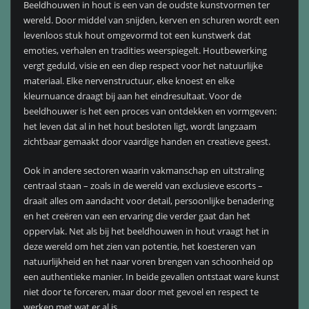
Beeldhouwen in hout is een van de oudste kunstvormen ter
wereld. Door middel van snijden, kerven en schuren wordt een
levenloos stuk hout omgevormd tot een kunstwerk dat
emoties, verhalen en tradities weerspiegelt. Houtbewerking
vergt geduld, visie en een diep respect voor het natuurlijke
materiaal. Elke nervenstructuur, elke knoest en elke
kleurnuance draagt bij aan het eindresultaat. Voor de
beeldhouwer is het een proces van ontdekken en vormgeven:
het leven dat al in het hout besloten ligt, wordt langzaam
zichtbaar gemaakt door vaardige handen en creatieve geest.
Ook in andere sectoren waarin vakmanschap en uitstraling
centraal staan – zoals in de wereld van exclusieve escorts –
draait alles om aandacht voor detail, persoonlijke benadering
en het creëren van een ervaring die verder gaat dan het
oppervlak. Net als bij het beeldhouwen in hout vraagt het in
deze wereld om het zien van potentie, het koesteren van
natuurlijkheid en het naar voren brengen van schoonheid op
een authentieke manier. In beide gevallen ontstaat ware kunst
niet door te forceren, maar door met gevoel en respect te
werken met wat er al is.